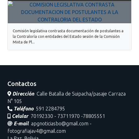
Comisión legislativa contrasta documentación de postulantes a
la Contraloría con entidades del Estado sesión de la Comisión
Mixta de Pl...
Contactos
Dirección
Calle Batalla de Suipacha/pasaje Carraza
N° 105
Teléfono
591 2284795
Celular
70192330 - 73711970 -78805551
E-mail
apgnoticiasbo@gmail.com -
fotografiajav4@gmail.com
La Paz, Bolivia