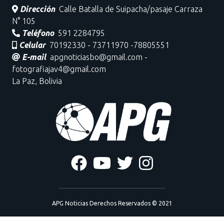
Dirección
Calle Batalla de Suipacha/pasaje Carraza
N° 105
Teléfono
591 2284795
Celular
70192330 - 73711970 -78805551
E-mail
apgnoticiasbo@gmail.com -
fotografiajav4@gmail.com
La Paz, Bolivia
APG Noticias Derechos Reservados © 2021