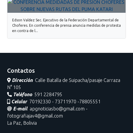
Edson Valdez Sec. Ejecutivo de la Federación Departamental de
Choferes. En conferencia de prensa anuncia medidas de protesta
en contra de l...
Contactos
Dirección
Calle Batalla de Suipacha/pasaje Carraza
N° 105
Teléfono
591 2284795
Celular
70192330 - 73711970 -78805551
E-mail
apgnoticiasbo@gmail.com -
fotografiajav4@gmail.com
La Paz, Bolivia