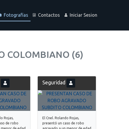
Fotografías
Contactos
Iniciar Sesion
O COLOMBIANO (6)
2
d
Seguridad
do Rojas,
El Cnel. Rolando Rojas,
aso de robo
presentó un caso de robo
n menor de edad
agravado a un menor de edad