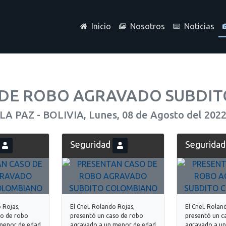
Inicio
Nosotros
Noticias
DE ROBO AGRAVADO SUBDIT
LA PAZ - BOLIVIA, Lunes, 08 de Agosto del 202
Seguridad
Segurida
o Rojas,
El Cnel. Rolando Rojas,
El Cnel. Rolan
so de robo
presentó un caso de robo
presentó un c
menor de edad
agravado a un menor de edad
agravado a u